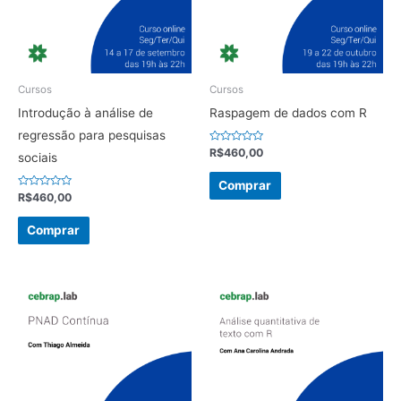
Cursos
Cursos
Introdução à análise de
Raspagem de dados com R
regressão para pesquisas
Avaliação
R$
460,00
sociais
0
de
5
Comprar
Avaliação
R$
460,00
0
de
5
Comprar