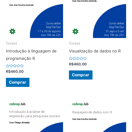
Cursos
Cursos
Introdução à linguagem de
Visualização de dados no R
programação R
Avaliação
R$
460,00
0
de
Avaliação
R$
460,00
5
0
Comprar
de
5
Comprar